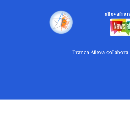
allevafr
Franca Alleva collabora