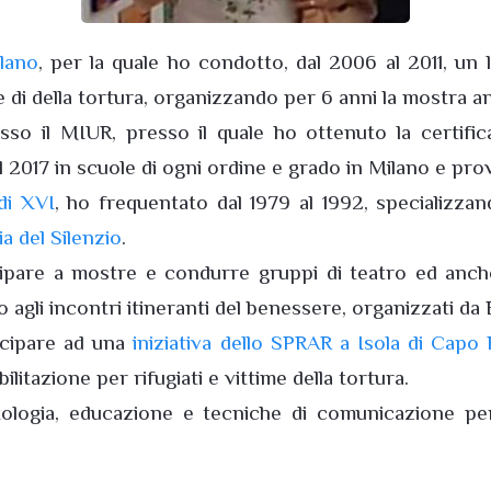
lano
, per la quale ho condotto, dal 2006 al 2011, un l
me di della tortura, organizzando per 6 anni la mostra a
esso il MIUR, presso il quale ho ottenuto la certi
l 2017 in scuole di ogni ordine e grado in Milano e pr
di XVI
, ho frequentato dal 1979 al 1992, specializzan
a del Silenzio
.
re a mostre e condurre gruppi di teatro ed anche, 
 agli incontri itineranti del benessere, organizzati da 
tecipare ad una
iniziativa dello SPRAR a Isola di Capo
litazione per rifugiati e vittime della tortura.
gia, educazione e tecniche di comunicazione per l