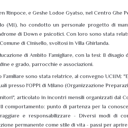
bten Rinpoce, e Geshe Lodoe Gyatso, nel Centro Ghe Pe
sello (MI), ho condotto un personale progetto di manua
indrome di Down e psicotici. Con loro sono stata relatr
omune di Cinisello, svoltosi in Villa Ghirlanda.
azione di Ambito Famigliare, con la tesi: Il disagio deg
dine e grado, parrocchie e associazioni.
Familiare sono stata relatrice, al convegno UCIIM: "Ed
ali presso l'OPPI di Milano (Organizzazione Preparazi
tori", articolato in incontri mensili organizzati dal
: Il comportamento: punto di partenza per la conoscenza
oraggiare e responsabilizzare - Diversi modi di 
zione permanente come stile di vita - passi per aprire 1