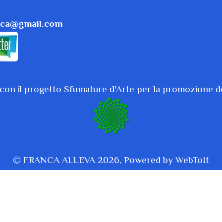
anca@gmail.com
 con il progetto Sfumature d'Arte per la promozione de
© FRANCA ALLEVA 2026, Powered by
WebToIt