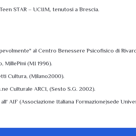
 Teen STAR – UCIIM, tenutosi a Brescia.
pevolmente" al Centro Benessere Psicofisico di Rivaro
o, MillePini (MI 1996).
etti Cultura, (Milano2000).
ss.ne Culturale ARCI, (Sesto S.G. 2002).
 all' AIF (Associazione Italiana Formazione)sede Univer