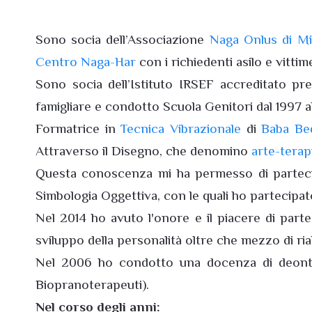
Sono socia dell’Associazione
Naga Onlus di Mi
Centro Naga-Har
con i richiedenti asilo e vitti
Sono socia dell’Istituto IRSEF accreditato pr
famigliare e condotto Scuola Genitori dal 1997 a
Formatrice in
Tecnica Vibrazionale
di
Baba Be
Attraverso il Disegno, che denomino
arte-terapi
Questa conoscenza mi ha permesso di partecipa
Simbologia Oggettiva, con le quali ho partecipato
Nel 2014 ho avuto l'onore e il piacere di par
sviluppo della personalità oltre che mezzo di riabi
Nel 2006 ho condotto una docenza di deontolo
Biopranoterapeuti).
Nel corso degli anni: